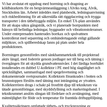
Vi har avslutat ett uppdrag med borrning och dragning av
köldbärarkrets för en bergvärmeanläggning i Alviks torg, Alvik,
Stockholms län. Arbetet inleddes med platsbesök, ledningsanvisning
och riskbedömning för att säkerställa rätt riggplacering och trygga
transporter i den tätbebyggda miljön. En enkel TA-plan användes
för att skapa säkra gångstråk, och vi planerade borrpunkten med
hänsyn till befintliga ledningar, byggnader och vibrationstoleranser.
Under entreprenaden hanterades borrkax och spolvattnen
kontrollerat med separering och omhändertagande enligt gällande
miljökrav, och spillberedskap fanns på plats under hela
produktionen.
Borrningen genomfördes med sänkhammarteknik till projekterad
aktiv längd, med foderrör genom jordlager ner till berg och tätning i
övergången för att skydda grundvattennivåer. I det färdiga borrhålet
installerades en dubbel U-kollektor i PE med hög slagtålighet och
spricktålighet, sammanfogad med spegelsvetsning och
dokumenterade svetsjournaler. Kollektorn förankrades i botten och
brunnstoppen förslöts med tätning mot inträngning av ytvatten.
Kollekterrören drogs i schakt på frostfritt djup till teknikrum via
tätade genomföringar, med skyddsfyllning och markeringsband. I
teknikrummet anslöts slingan till fördelare och avstängning, med
mätmöjlighet för flöde och temperatur för framtida driftuppföljning.
Kvalitetssäkringen omfattade täthets- och tryckprovning av