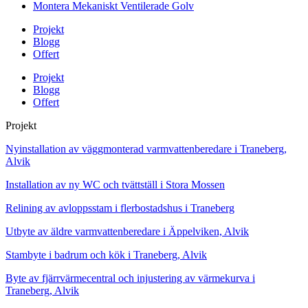
Montera Mekaniskt Ventilerade Golv
Projekt
Blogg
Offert
Projekt
Blogg
Offert
Projekt
Nyinstallation av väggmonterad varmvattenberedare i Traneberg,
Alvik
Installation av ny WC och tvättställ i Stora Mossen
Relining av avloppsstam i flerbostadshus i Traneberg
Utbyte av äldre varmvattenberedare i Äppelviken, Alvik
Stambyte i badrum och kök i Traneberg, Alvik
Byte av fjärrvärmecentral och injustering av värmekurva i
Traneberg, Alvik