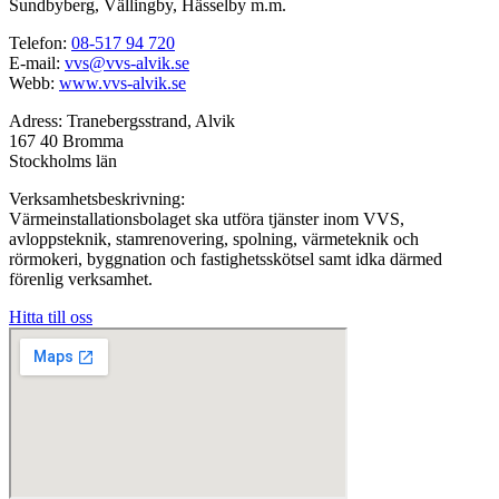
Sundbyberg, Vällingby, Hässelby m.m.
Telefon:
08-517 94 720
E-mail:
vvs@vvs-alvik.se
Webb:
www.vvs-alvik.se
Adress: Tranebergsstrand, Alvik
167 40 Bromma
Stockholms län
Verksamhetsbeskrivning:
Värmeinstallationsbolaget ska utföra tjänster inom VVS,
avloppsteknik, stamrenovering, spolning, värmeteknik och
rörmokeri, byggnation och fastighetsskötsel samt idka därmed
förenlig verksamhet.
Hitta till oss