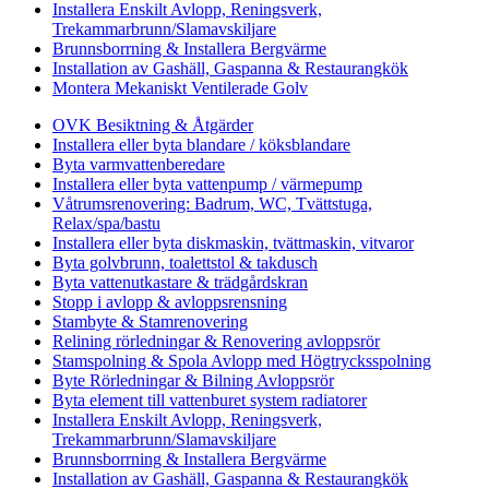
Installera Enskilt Avlopp, Reningsverk,
Trekammarbrunn/Slamavskiljare
Brunnsborrning & Installera Bergvärme
Installation av Gashäll, Gaspanna & Restaurangkök
Montera Mekaniskt Ventilerade Golv
OVK Besiktning & Åtgärder
Installera eller byta blandare / köksblandare
Byta varmvattenberedare
Installera eller byta vattenpump / värmepump
Våtrumsrenovering: Badrum, WC, Tvättstuga,
Relax/spa/bastu
Installera eller byta diskmaskin, tvättmaskin, vitvaror
Byta golvbrunn, toalettstol & takdusch
Byta vattenutkastare & trädgårdskran
Stopp i avlopp & avloppsrensning
Stambyte & Stamrenovering
Relining rörledningar & Renovering avloppsrör
Stamspolning & Spola Avlopp med Högtrycksspolning
Byte Rörledningar & Bilning Avloppsrör
Byta element till vattenburet system radiatorer
Installera Enskilt Avlopp, Reningsverk,
Trekammarbrunn/Slamavskiljare
Brunnsborrning & Installera Bergvärme
Installation av Gashäll, Gaspanna & Restaurangkök