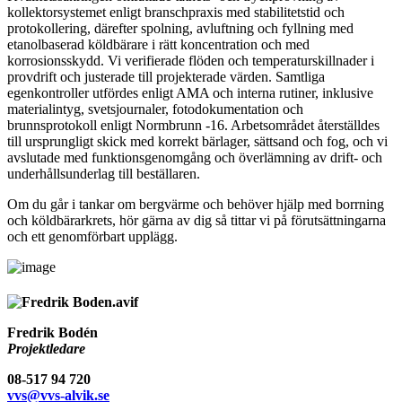
kollektorsystemet enligt branschpraxis med stabilitetstid och
protokollering, därefter spolning, avluftning och fyllning med
etanolbaserad köldbärare i rätt koncentration och med
korrosionsskydd. Vi verifierade flöden och temperaturskillnader i
provdrift och justerade till projekterade värden. Samtliga
egenkontroller utfördes enligt AMA och interna rutiner, inklusive
materialintyg, svetsjournaler, fotodokumentation och
brunnsprotokoll enligt Normbrunn -16. Arbetsområdet återställdes
till ursprungligt skick med korrekt bärlager, sättsand och fog, och vi
avslutade med funktionsgenomgång och överlämning av drift- och
underhållsunderlag till beställaren.
Om du går i tankar om bergvärme och behöver hjälp med borrning
och köldbärarkrets, hör gärna av dig så tittar vi på förutsättningarna
och ett genomförbart upplägg.
Fredrik Bodén
Projektledare
08-517 94 720
vvs@vvs-alvik.se