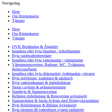
Navigering
Hem
Om Rörmokaren
Tjänster
Hem
Om Rörmokaren
Tjänster
OVK Besiktning & Åtgärder
Installera eller byta blandare / köksblandare
Byta varmvattenberedare
Installera eller byta vattenpump / värmepump
Våtrumsrenovering: Badrum, WC, Tvättstuga,
Relax/spa/bastu
Installera eller byta diskmaskin, tvättmaskin, vitvaror
Byta golvbrunn, toalettstol & takdusch
Byta vattenutkastare & trädgårdskran
Stopp i avlopp & avloppsrensning
Stambyte & Stamrenovering
Relining rörledningar & Renovering avloppsrör
Stamspolning & Spola Avlopp med Högtrycksspolning
Byte Rörledningar & Bilning Avloppsrör
Byta element till vattenburet system radiatorer