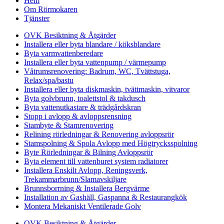
Hem
Om Rörmokaren
Tjänster
OVK Besiktning & Åtgärder
Installera eller byta blandare / köksblandare
Byta varmvattenberedare
Installera eller byta vattenpump / värmepump
Våtrumsrenovering: Badrum, WC, Tvättstuga,
Relax/spa/bastu
Installera eller byta diskmaskin, tvättmaskin, vitvaror
Byta golvbrunn, toalettstol & takdusch
Byta vattenutkastare & trädgårdskran
Stopp i avlopp & avloppsrensning
Stambyte & Stamrenovering
Relining rörledningar & Renovering avloppsrör
Stamspolning & Spola Avlopp med Högtrycksspolning
Byte Rörledningar & Bilning Avloppsrör
Byta element till vattenburet system radiatorer
Installera Enskilt Avlopp, Reningsverk,
Trekammarbrunn/Slamavskiljare
Brunnsborrning & Installera Bergvärme
Installation av Gashäll, Gaspanna & Restaurangkök
Montera Mekaniskt Ventilerade Golv
OVK Besiktning & Åtgärder