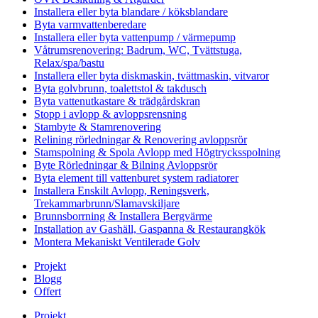
Installera eller byta blandare / köksblandare
Byta varmvattenberedare
Installera eller byta vattenpump / värmepump
Våtrumsrenovering: Badrum, WC, Tvättstuga,
Relax/spa/bastu
Installera eller byta diskmaskin, tvättmaskin, vitvaror
Byta golvbrunn, toalettstol & takdusch
Byta vattenutkastare & trädgårdskran
Stopp i avlopp & avloppsrensning
Stambyte & Stamrenovering
Relining rörledningar & Renovering avloppsrör
Stamspolning & Spola Avlopp med Högtrycksspolning
Byte Rörledningar & Bilning Avloppsrör
Byta element till vattenburet system radiatorer
Installera Enskilt Avlopp, Reningsverk,
Trekammarbrunn/Slamavskiljare
Brunnsborrning & Installera Bergvärme
Installation av Gashäll, Gaspanna & Restaurangkök
Montera Mekaniskt Ventilerade Golv
Projekt
Blogg
Offert
Projekt