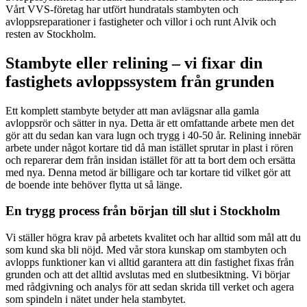
Vårt VVS-företag har utfört hundratals stambyten och
avloppsreparationer i fastigheter och villor i och runt Alvik och
resten av Stockholm.
Stambyte eller relining – vi fixar din
fastighets avloppssystem från grunden
Ett komplett stambyte betyder att man avlägsnar alla gamla
avloppsrör och sätter in nya. Detta är ett omfattande arbete men det
gör att du sedan kan vara lugn och trygg i 40-50 år. Relining innebär
arbete under något kortare tid då man istället sprutar in plast i rören
och reparerar dem från insidan istället för att ta bort dem och ersätta
med nya. Denna metod är billigare och tar kortare tid vilket gör att
de boende inte behöver flytta ut så länge.
En trygg process från början till slut i Stockholm
Vi ställer högra krav på arbetets kvalitet och har alltid som mål att du
som kund ska bli nöjd. Med vår stora kunskap om stambyten och
avlopps funktioner kan vi alltid garantera att din fastighet fixas från
grunden och att det alltid avslutas med en slutbesiktning. Vi börjar
med rådgivning och analys för att sedan skrida till verket och agera
som spindeln i nätet under hela stambytet.