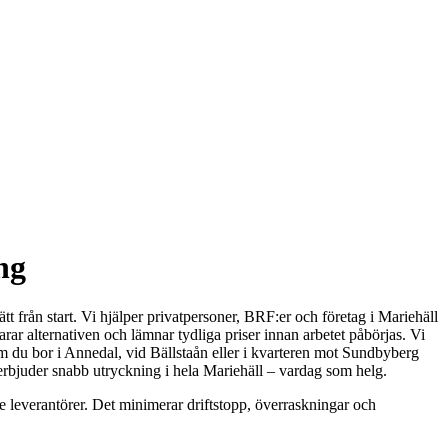
ng
t från start. Vi hjälper privatpersoner, BRF:er och företag i Mariehäll
rar alternativen och lämnar tydliga priser innan arbetet påbörjas. Vi
om du bor i Annedal, vid Bällstaån eller i kvarteren mot Sundbyberg
 erbjuder snabb utryckning i hela Mariehäll – vardag som helg.
ade leverantörer. Det minimerar driftstopp, överraskningar och