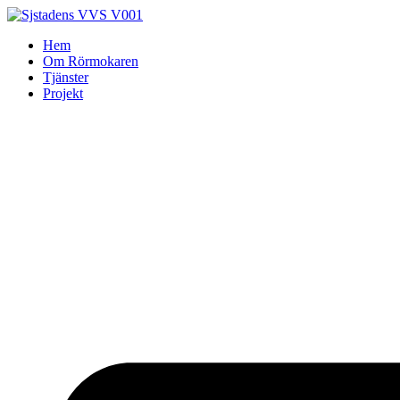
Skip
to
Hem
content
Om Rörmokaren
Tjänster
Projekt