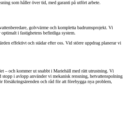
sning som håller över tid, med garanti på utfört arbete.
rmvattenberedare, golvvärme och kompletta badrumsprojekt. Vi
 optimalt i fastighetens befintliga system.
den effektivt och städar efter oss. Vid större uppdrag planerar vi
ådet – och kommer ut snabbt i Mariehäll med rätt utrustning. Vi
 Vid stopp i avlopp använder vi mekanisk rensning, hetvattenspolning
 för försäkringsärenden och råd för att förebygga nya problem,