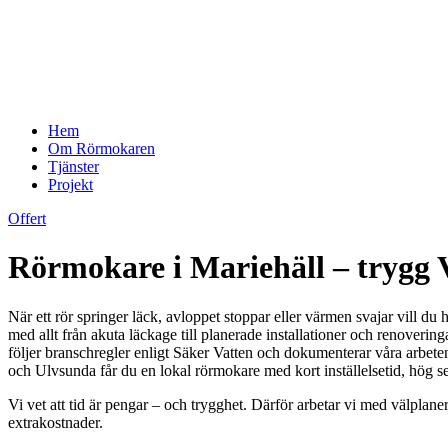
Hem
Om Rörmokaren
Tjänster
Projekt
Offert
Rörmokare i Mariehäll – trygg
När ett rör springer läck, avloppet stoppar eller värmen svajar vill du
med allt från akuta läckage till planerade installationer och renoverin
följer branschregler enligt Säker Vatten och dokumenterar våra arbete
och Ulvsunda får du en lokal rörmokare med kort inställelsetid, hög s
Vi vet att tid är pengar – och trygghet. Därför arbetar vi med välplane
extrakostnader.