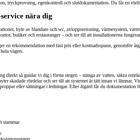
lation, tryckprovning, egenkontroll och slutdokumentation. Du får en rörlö
service nära dig
parationer, byte av blandare och wc, avloppsrensning, värmesystem, va
tor, butiker och restauranger – och ser till att installationerna fungerar
ger en rekommendation med fast pris eller kostnadsspann, genomför åtgär
 hela vägen.
ng direkt så guidar vi dig i första stegen – stänga av vatten, säkra omr
yter skadade rördelar och ser till att systemet är tätt innan vi lämnar.
tproppar eller sättningar i ledningar. Efter åtgärd får du dokumentation
ch stammar
e
irkulationspump