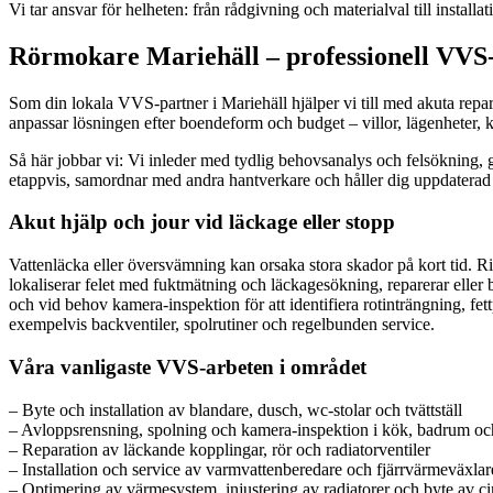
Vi tar ansvar för helheten: från rådgivning och materialval till instal
Rörmokare Mariehäll – professionell VVS-
Som din lokala VVS-partner i Mariehäll hjälper vi till med akuta re
anpassar lösningen efter boendeform och budget – villor, lägenheter, kon
Så här jobbar vi: Vi inleder med tydlig behovsanalys och felsökning, 
etappvis, samordnar med andra hantverkare och håller dig uppdaterad
Akut hjälp och jour vid läckage eller stopp
Vattenläcka eller översvämning kan orsaka stora skador på kort tid. Ri
lokaliserar felet med fuktmätning och läckagesökning, reparerar eller b
och vid behov kamera-inspektion för att identifiera rotinträngning, fet
exempelvis backventiler, spolrutiner och regelbunden service.
Våra vanligaste VVS-arbeten i området
– Byte och installation av blandare, dusch, wc-stolar och tvättställ
– Avloppsrensning, spolning och kamera-inspektion i kök, badrum o
– Reparation av läckande kopplingar, rör och radiatorventiler
– Installation och service av varmvattenberedare och fjärrvärmeväxlar
– Optimering av värmesystem, injustering av radiatorer och byte av c