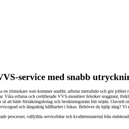
 VVS-service med snabb utryckni
 ha en rörmokare som kommer snabbt, arbetar metodiskt och gör jobbet rät
gar. Våra erfarna och certifierade VVS-montörer felsöker noggrant, förkla
n så att både försäkringsbolag och besiktningsmän blir nöjda. Oavsett 
ervicegrad och långsiktig hållbarhet i fokus. Behöver du hjälp idag? Vi
rade processer, välfyllda servicebilar och kvalitetsmaterial från etabler