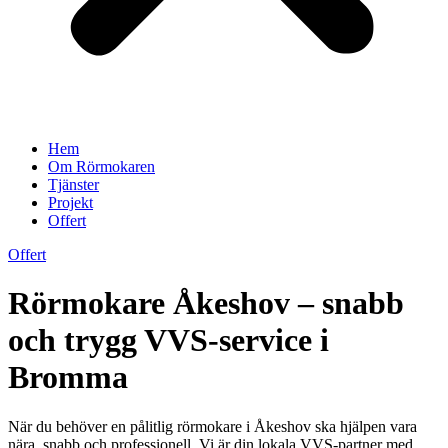
Hem
Om Rörmokaren
Tjänster
Projekt
Offert
Offert
Rörmokare Åkeshov – snabb
och trygg VVS-service i
Bromma
När du behöver en pålitlig rörmokare i Åkeshov ska hjälpen vara
nära, snabb och professionell. Vi är din lokala VVS-partner med