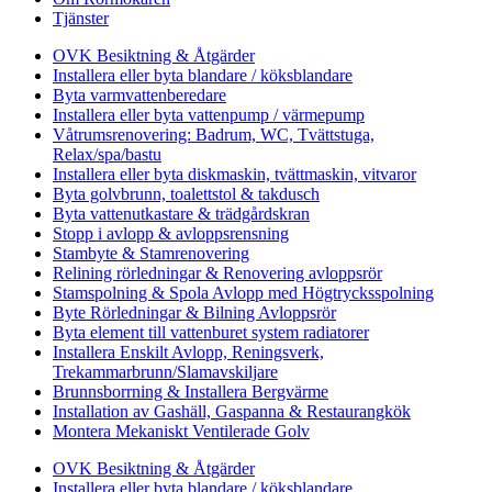
Tjänster
OVK Besiktning & Åtgärder
Installera eller byta blandare / köksblandare
Byta varmvattenberedare
Installera eller byta vattenpump / värmepump
Våtrumsrenovering: Badrum, WC, Tvättstuga,
Relax/spa/bastu
Installera eller byta diskmaskin, tvättmaskin, vitvaror
Byta golvbrunn, toalettstol & takdusch
Byta vattenutkastare & trädgårdskran
Stopp i avlopp & avloppsrensning
Stambyte & Stamrenovering
Relining rörledningar & Renovering avloppsrör
Stamspolning & Spola Avlopp med Högtrycksspolning
Byte Rörledningar & Bilning Avloppsrör
Byta element till vattenburet system radiatorer
Installera Enskilt Avlopp, Reningsverk,
Trekammarbrunn/Slamavskiljare
Brunnsborrning & Installera Bergvärme
Installation av Gashäll, Gaspanna & Restaurangkök
Montera Mekaniskt Ventilerade Golv
OVK Besiktning & Åtgärder
Installera eller byta blandare / köksblandare