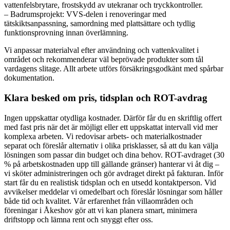
vattenfelsbrytare, frostskydd av utekranar och tryckkontroller.
– Badrumsprojekt: VVS-delen i renoveringar med
tätskiktsanpassning, samordning med plattsättare och tydlig
funktionsprovning innan överlämning.
Vi anpassar materialval efter användning och vattenkvalitet i
området och rekommenderar väl beprövade produkter som tål
vardagens slitage. Allt arbete utförs försäkringsgodkänt med spårbar
dokumentation.
Klara besked om pris, tidsplan och ROT-avdrag
Ingen uppskattar otydliga kostnader. Därför får du en skriftlig offert
med fast pris när det är möjligt eller ett uppskattat intervall vid mer
komplexa arbeten. Vi redovisar arbets- och materialkostnader
separat och föreslår alternativ i olika prisklasser, så att du kan välja
lösningen som passar din budget och dina behov. ROT-avdraget (30
% på arbetskostnaden upp till gällande gränser) hanterar vi åt dig –
vi sköter administreringen och gör avdraget direkt på fakturan. Inför
start får du en realistisk tidsplan och en utsedd kontaktperson. Vid
avvikelser meddelar vi omedelbart och föreslår lösningar som håller
både tid och kvalitet. Vår erfarenhet från villaområden och
föreningar i Åkeshov gör att vi kan planera smart, minimera
driftstopp och lämna rent och snyggt efter oss.