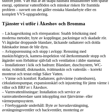
slutfört jobb. Vårt mål är att skapa hållbara installationer som sparar
energi, optimerar vattenflöden och minskar risken för framtida
problem – oavsett om det gäller enstaka blandarbyte eller en
komplett VVS-uppgradering.
Tjänster vi utför i Åkeshov och Bromma
– Läckagesökning och rörreparation: Snabb felsökning med
moderna metoder, byte av kopplingar, packningar och skadade rör.
Vi åtgärdar droppande blandare, läckande radiatorer och dolda
fuktskador innan de blir dyra.
– Avloppsrensning och stopp i avlopp: Rensning med
maskin/högtryck, kamera-inspektion vid återkommande stopp och
åtgärder som förbättrar självfall och ventilation i äldre stammar.
– Installationer i kök och badrum: Blandare, duschsystem, WC-
stolar, tvättställ, diskmaskin, tvättmaskin och vattenlås – korrekt
monterat och testat enligt Säker Vatten.
– Värme och komfort: Radiatorer, golvvärme (vattenburen),
cirkulationspumpar, expansionskärl och injustering för jämn värme i
villor och BRF:er i Åkeshov.
– Varmvattenlösningar: Installation och service av
varmvattenberedare samt inkoppling mot fjärrvärme- eller
värmepumpssystem.
– Förebyggande underhåll: Byte av huvudavstängning,
avstängningsventiler och backventiler, montering av