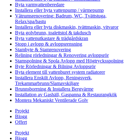
Byta varmvattenberedare
Installera eller byta vattenpump / värmepump
Våtrumsrenovering: Badrum, WC, Tvättstuga,
Relax/spa/bastu
Installera eller byta diskmaskin, tvättmaskin, vitvaror
Byta golvbrunn, toalettstol & takdusch
Byta vattenutkastare & trädgårdskran
Stopp i avlopp & avloppsrensning
Stambyte & Stamrenovering
Relining rörledningar & Renovering avloppsrör
Stamspolning & Spola Avlopp med Högtrycksspolning
Byte Rörledningar & Bilning Avloppsrör
Byta element till vattenburet system radiatorer
Installera Enskilt Avlopp, Reningsverk,
Trekammarbrunn/Slamavskiljare
Brunnsborrning & Installera Bergvärme
Installation av Gashäll, Gaspanna & Restaurangkök
Montera Mekaniskt Ventilerade Golv
Projekt
Blogg
Offert
Projekt
Blogg