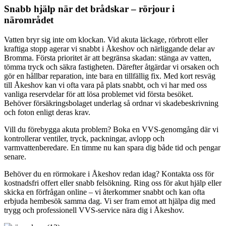
Snabb hjälp när det brådskar – rörjour i
närområdet
Vatten bryr sig inte om klockan. Vid akuta läckage, rörbrott eller
kraftiga stopp agerar vi snabbt i Åkeshov och närliggande delar av
Bromma. Första prioritet är att begränsa skadan: stänga av vatten,
tömma tryck och säkra fastigheten. Därefter åtgärdar vi orsaken och
gör en hållbar reparation, inte bara en tillfällig fix. Med kort resväg
till Åkeshov kan vi ofta vara på plats snabbt, och vi har med oss
vanliga reservdelar för att lösa problemet vid första besöket.
Behöver försäkringsbolaget underlag så ordnar vi skadebeskrivning
och foton enligt deras krav.
Vill du förebygga akuta problem? Boka en VVS-genomgång där vi
kontrollerar ventiler, tryck, packningar, avlopp och
varmvattenberedare. En timme nu kan spara dig både tid och pengar
senare.
Behöver du en rörmokare i Åkeshov redan idag? Kontakta oss för
kostnadsfri offert eller snabb felsökning. Ring oss för akut hjälp eller
skicka en förfrågan online – vi återkommer snabbt och kan ofta
erbjuda hembesök samma dag. Vi ser fram emot att hjälpa dig med
trygg och professionell VVS-service nära dig i Åkeshov.