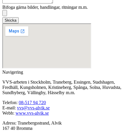
Bifoga gärna bilder, handlingar, ritningar m.m.
Skicka
Navigering
VVS-arbeten i Stockholm, Traneberg, Essingen, Stadshagen,
Fredhäll, Kungsholmen, Kristineberg, Spånga, Solna, Huvudsta,
Sundbyberg, Vällingby, Hässelby m.m.
Telefon:
08-517 94 720
E-mail:
vvs@vvs-alvik.se
Webb:
www.vvs-alvik.se
Adress: Tranebergsstrand, Alvik
167 40 Bromma