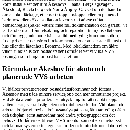
korta inställelsetider runt Åkeshovs T-bana, Bergslagsvägen,
Åkeslund, Blackeberg och Norra Ängby. Oavsett om det handlar
om ett akut läckage, ett envist stopp i avloppet eller en planerad
badrums- eller köksinstallation levererar vi arbete enligt
branschregler (Säker Vatten) med full dokumentation och garanti. Vi
tar hand om allt från felsökning och reparation till nyinstallationer
och förebyggande underhåll – alltid med tydlig kommunikation,
fasta priser när det går och rekommendationer anpassade till just ditt
hus eller din lägenhet i Bromma. Med lokalkännedom om äldre
villor, funkishus och bostadsrätter i området vet vi vilka VVS-
lösningar som fungerar bäst här – året runt.
Rörmokare Åkeshov för akuta och
planerade VVS-arbeten
Vi hjälper privatpersoner, bostadsrättsföreningar och företag i
Åkeshov med både mindre servicejobb och mer omfattande projekt.
Vid akuta ärenden prioriterar vi utryckning för att snabbt stoppa
vattenläckor, säkra fastigheten och minimera skador. Vid planerade
arbeten börjar vi med en behovsanalys på plats, lämnar tydlig offert
och tidsplan, samt samordnar med andra yrkesgrupper om det
behövs. Du får en certifierad VVS-montör som arbetar metodiskt
och lämnar systemtester, egenkontroller och fotodokumentation efter