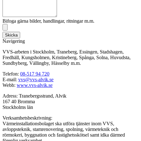
Bifoga gärna bilder, handlingar, ritningar m.m.
Skicka
Navigering
VVS-arbeten i Stockholm, Traneberg, Essingen, Stadshagen,
Fredhäll, Kungsholmen, Kristineberg, Spånga, Solna, Huvudsta,
Sundbyberg, Vällingby, Hässelby m.m.
Telefon:
08-517 94 720
E-mail:
vvs@vvs-alvik.se
Webb:
www.vvs-alvik.se
Adress: Tranebergsstrand, Alvik
167 40 Bromma
Stockholms län
Verksamhetsbeskrivning:
Värmeinstallationsbolaget ska utföra tjänster inom VVS,
avloppsteknik, stamrenovering, spolning, värmeteknik och
rörmokeri, byggnation och fastighetsskötsel samt idka därmed
förenlig verksamhet.