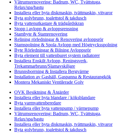
Våtrumsrenovering: Badrum, WC, Tvättstuga,
Relax/spa/bastu
Installera eller byta diskmaskin, tvättmaskin, vitvaror
Byta golvbrunn, toalettstol & takdusch
Byta vattenutkastare & trädgårdskran
Stopp i avlopp & avloppsrensning
Stambyte & Stamrenovering
Relining rörledningar & Renovering avloppsrör
Stamspolning & Spola Avlopp med Högtrycksspolning
Byte Rörledningar & Bilning Avloppsrör
Byta element till vattenburet system radiatorer
Installera Enskilt Avlopp, Reningsverk,
Trekammarbrunn/Slamavskiljare
Brunnsborrning & Installera Bergvärme
Installation av Gashäll, Gaspanna & Restaurangkök
Montera Mekaniskt Ventilerade Golv
OVK Besiktning & Åtgärder
Installera eller byta blandare / köksblandare
Byta varmvattenberedare
Installera eller byta vattenpump / värmepump
Våtrumsrenovering: Badrum, WC, Tvättstuga,
Relax/spa/bastu
Installera eller byta diskmaskin, tvättmaskin, vitvaror
Byta golvbrunn, toalettstol & takdusch