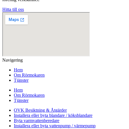
Hitta till oss
Navigering
Hem
Om Rörmokaren
Tjänster
Hem
Om Rörmokaren
Tjänster
OVK Besiktning & Åtgärder
Installera eller byta blandare / köksblandare
Byta varmvattenberedare
Installera eller byta vattenpump / värmepump