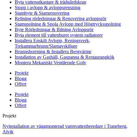
Byta vattenutkastare & trädgårdskran
Stopp i avlopp & avloppsrensning
Stambyte & Stamrenovering
Relining rörledningar & Renovering avloppsrör
Stamspolning & Spola Avlopp med Högtrycksspolning
Byte Rörledningar & Bilning Avloppsrör
Byta element till vattenburet system radiatorer
Installera Enskilt Avlopp, Reningsverk,
Trekammarbrunn/Slamavskiljare
Brunnsborrning & Installera Bergvärme
Installation av Gashäll, Gaspanna & Restaurangkök
Montera Mekaniskt Ventilerade Golv
Projekt
Blogg
Offert
Projekt
Blogg
Offert
Projekt
Nyinstallation av väggmonterad varmvattenberedare i Traneberg,
Alvik