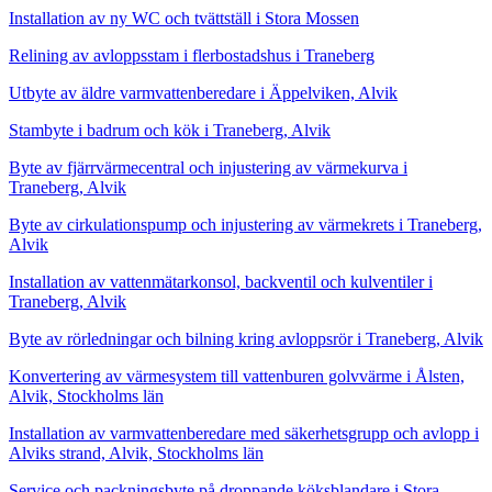
Installation av ny WC och tvättställ i Stora Mossen
Relining av avloppsstam i flerbostadshus i Traneberg
Utbyte av äldre varmvattenberedare i Äppelviken, Alvik
Stambyte i badrum och kök i Traneberg, Alvik
Byte av fjärrvärmecentral och injustering av värmekurva i
Traneberg, Alvik
Byte av cirkulationspump och injustering av värmekrets i Traneberg,
Alvik
Installation av vattenmätarkonsol, backventil och kulventiler i
Traneberg, Alvik
Byte av rörledningar och bilning kring avloppsrör i Traneberg, Alvik
Konvertering av värmesystem till vattenburen golvvärme i Ålsten,
Alvik, Stockholms län
Installation av varmvattenberedare med säkerhetsgrupp och avlopp i
Alviks strand, Alvik, Stockholms län
Service och packningsbyte på droppande köksblandare i Stora