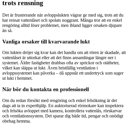
trots rensning
Det är frustrerande när avloppslukten vägrar ge med sig, trots att du
har rensat vattenlåset och spolats noggrant. Många tror att en enkel
rengöring alltid löser problemet, men ibland ligger orsaken djupare
än så.
Vanliga orsaker till kvarvarande lukt
Om lukten dröjer sig kvar kan det handla om att rören är skadade, att
vattenlåset är uttorkat eller att det finns ansamlingar längre ner i
systemet. Äldre fastigheter drabbas ofta av sprickor och otätheter,
vilket kan släppa ut lukt. Även bristfällig ventilation i
avloppssystemet kan påverka – då uppstår ett undertryck som suger
ut lukt i hemmet.
När bör du kontakta en professionell
Om du redan försökt med rengöring och enkel felsökning är det
dags att ta in experthjälp. En auktoriserad rörmokare kan inspektera
och felsöka avloppet med kamera, kontrollera vattenlås, rörskarvar
och ventilationssystem. Det sparar dig både tid, pengar och onödigt
obehag hemma.