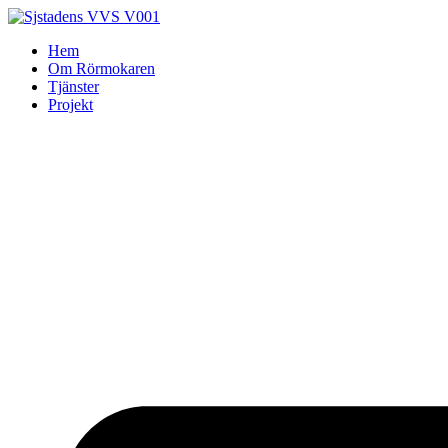
Skip
to
Hem
content
Om Rörmokaren
Tjänster
Projekt