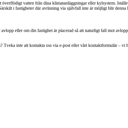
överflödigt vatten från dina klimatanläggningar eller kylsystem. Iställe
Särskilt i fastigheter där avrinning via självfall inte är möjligt blir denna
lopp eller om din fastighet är placerad så att naturligt fall mot avlo
on? Tveka inte att kontakta oss via e-post eller vårt kontaktformulär – vi h