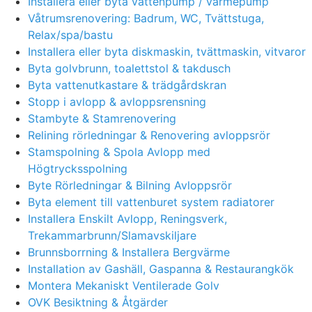
Installera eller byta vattenpump / värmepump
Våtrumsrenovering: Badrum, WC, Tvättstuga,
Relax/spa/bastu
Installera eller byta diskmaskin, tvättmaskin, vitvaror
Byta golvbrunn, toalettstol & takdusch
Byta vattenutkastare & trädgårdskran
Stopp i avlopp & avloppsrensning
Stambyte & Stamrenovering
Relining rörledningar & Renovering avloppsrör
Stamspolning & Spola Avlopp med
Högtrycksspolning
Byte Rörledningar & Bilning Avloppsrör
Byta element till vattenburet system radiatorer
Installera Enskilt Avlopp, Reningsverk,
Trekammarbrunn/Slamavskiljare
Brunnsborrning & Installera Bergvärme
Installation av Gashäll, Gaspanna & Restaurangkök
Montera Mekaniskt Ventilerade Golv
OVK Besiktning & Åtgärder